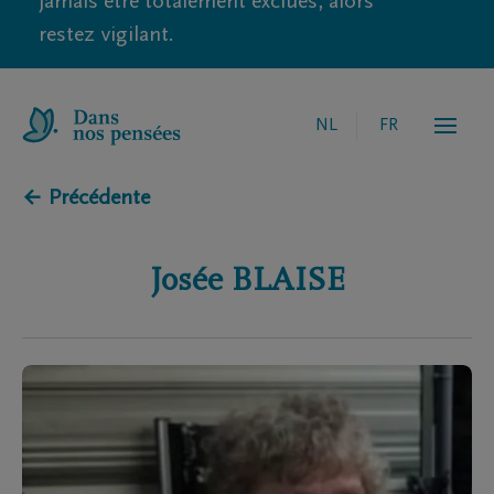
jamais être totalement exclues, alors
restez vigilant.
NL
FR
← Précédente
Josée
BLAISE