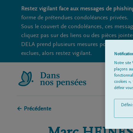
Restez vigilant face aux messages de phishing
forme de prétendues condoléances privées.
Sous le couvert de condoléances, ces messag
cliquez pas sur des liens ou des pièces jointe
DELA prend plusieurs mesures pour éviter ce
exclues, alors restez vigilant.
Notificati
Notre site 
plaçons aut
fonctionna
cookies »,
définir vo
Défin
← Précédente