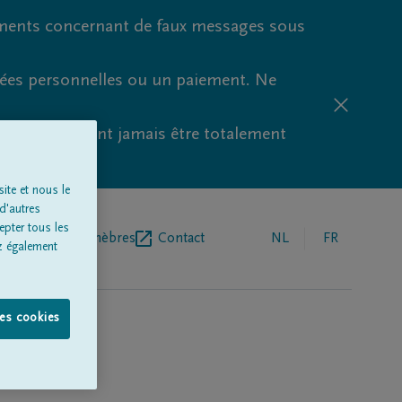
ments concernant de faux messages sous
nées personnelles ou un paiement. Ne
aude ne peuvent jamais être totalement
ite et nous le
d'autres
epter tous les
r de pompes funèbres
Contact
NL
FR
z également
les cookies