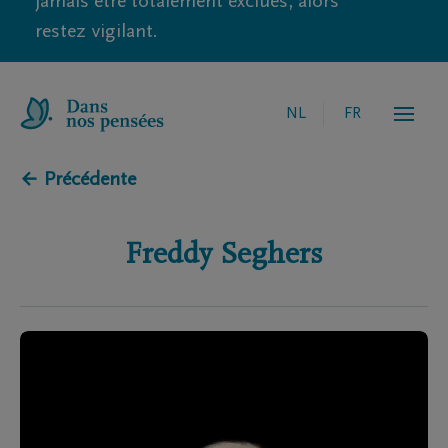
jamais être totalement exclues, alors
restez vigilant.
NL
FR
← Précédente
Freddy
Seghers