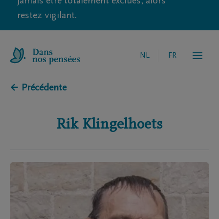
jamais être totalement exclues, alors
restez vigilant.
NL
FR
← Précédente
Rik
Klingelhoets