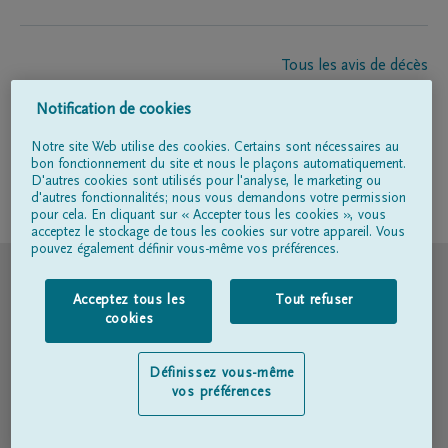
Tous les avis de décès
À propos de nous
Notification de cookies
Entrepreneur de pompes funèbres
Contact
Notre site Web utilise des cookies. Certains sont nécessaires au
bon fonctionnement du site et nous le plaçons automatiquement.
D'autres cookies sont utilisés pour l'analyse, le marketing ou
d'autres fonctionnalités; nous vous demandons votre permission
Suivez-nous sur
pour cela. En cliquant sur « Accepter tous les cookies », vous
acceptez le stockage de tous les cookies sur votre appareil. Vous
pouvez également définir vous-même vos préférences.
© DELA
Acceptez tous les
Tout refuser
Conditions d'utilisation
cookies
Déclaration relative à la vie privée
Définissez vous-même
vos préférences
Déclaration d’accessibilité
Politique en matière de cookies