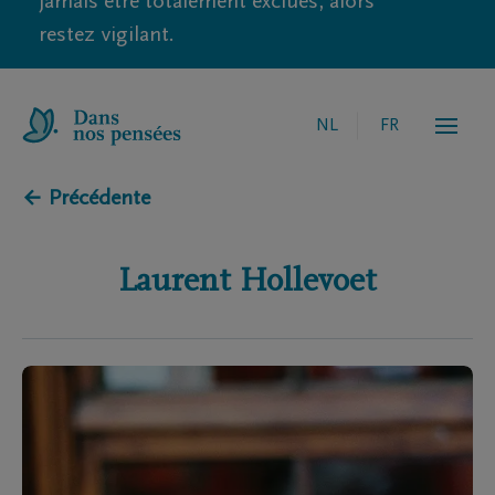
jamais être totalement exclues, alors
restez vigilant.
NL
FR
← Précédente
Laurent
Hollevoet