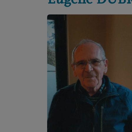
Eugène
DUB