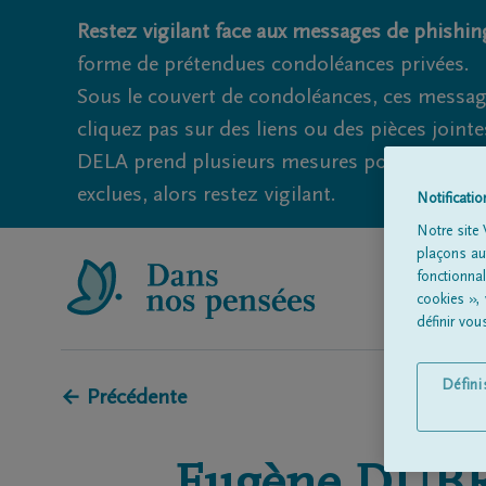
Restez vigilant face aux messages de phishing
forme de prétendues condoléances privées.
Sous le couvert de condoléances, ces messag
cliquez pas sur des liens ou des pièces jointe
DELA prend plusieurs mesures pour éviter ce
exclues, alors restez vigilant.
Notificati
Notre site 
plaçons aut
fonctionna
cookies »,
définir vo
Défin
← Précédente