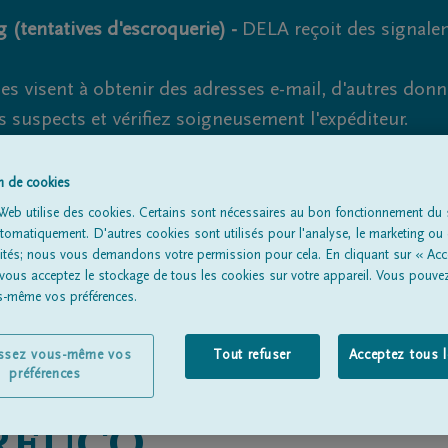
 (tentatives d'escroquerie) -
DELA reçoit des signale
es visent à obtenir des adresses e-mail, d'autres don
s suspects et vérifiez soigneusement l'expéditeur.
la. Cependant, les tentatives d'hameçonnage et de fr
on de cookies
Web utilise des cookies. Certains sont nécessaires au bon fonctionnement du s
omatiquement. D'autres cookies sont utilisés pour l'analyse, le marketing ou 
lités; nous vous demandons votre permission pour cela. En cliquant sur « Acc
Tous les avis de décès
À propos de nous
Entrepreneu
 vous acceptez le stockage de tous les cookies sur votre appareil. Vous pouve
us-même vos préférences.
issez vous-même vos
Tout refuser
Acceptez tous 
préférences