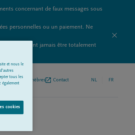
ments concernant de faux messages sous
nées personnelles ou un paiement. Ne
aude ne peuvent jamais être totalement
ite et nous le
d'autres
epter tous les
r de pompes funèbres
Contact
NL
FR
z également
les cookies