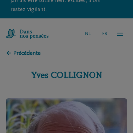
jamais être totalement exclues, alors
restez vigilant.
NL
FR
← Précédente
Yves
COLLIGNON