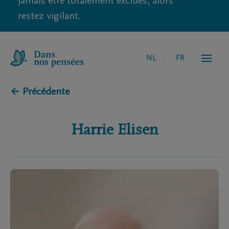
jamais être totalement exclues, alors
restez vigilant.
NL
FR
← Précédente
Harrie
Elisen