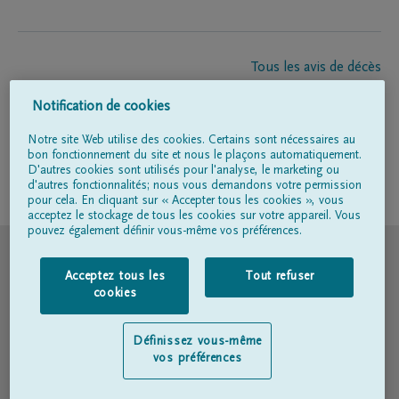
Tous les avis de décès
À propos de nous
Notification de cookies
Entrepreneur de pompes funèbres
Contact
Notre site Web utilise des cookies. Certains sont nécessaires au
bon fonctionnement du site et nous le plaçons automatiquement.
D'autres cookies sont utilisés pour l'analyse, le marketing ou
d'autres fonctionnalités; nous vous demandons votre permission
Suivez-nous sur
pour cela. En cliquant sur « Accepter tous les cookies », vous
acceptez le stockage de tous les cookies sur votre appareil. Vous
pouvez également définir vous-même vos préférences.
© DELA
Acceptez tous les
Tout refuser
Conditions d'utilisation
cookies
Déclaration relative à la vie privée
Définissez vous-même
vos préférences
Déclaration d’accessibilité