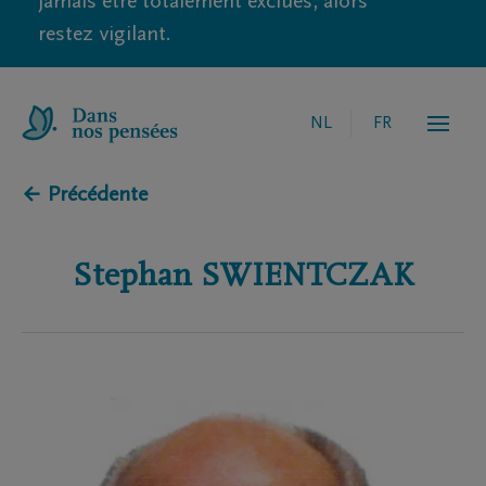
jamais être totalement exclues, alors
restez vigilant.
NL
FR
← Précédente
Stephan
SWIENTCZAK