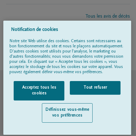
Tous les avis de décès
À propos de nous
Notification de cookies
Entrepreneur de pompes funèbres
Contact
Notre site Web utilise des cookies. Certains sont nécessaires au
bon fonctionnement du site et nous le plaçons automatiquement.
D'autres cookies sont utilisés pour l'analyse, le marketing ou
d'autres fonctionnalités; nous vous demandons votre permission
Suivez-nous sur
pour cela. En cliquant sur « Accepter tous les cookies », vous
acceptez le stockage de tous les cookies sur votre appareil. Vous
pouvez également définir vous-même vos préférences.
© DELA
Acceptez tous les
Tout refuser
Conditions d'utilisation
cookies
Déclaration relative à la vie privée
Définissez vous-même
vos préférences
Déclaration d’accessibilité
Politique en matière de cookies