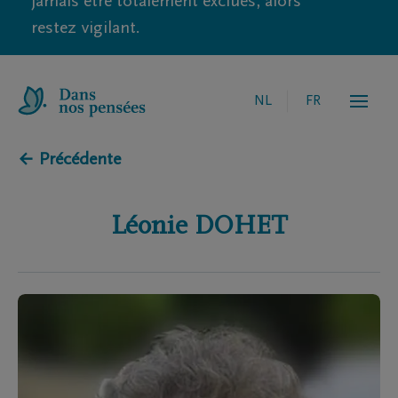
jamais être totalement exclues, alors
restez vigilant.
NL
FR
← Précédente
Léonie
DOHET