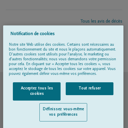
Tous les avis de décès
À propos de nous
Notification de cookies
Entrepreneur de pompes funèbres
Contact
Notre site Web utilise des cookies. Certains sont nécessaires au
bon fonctionnement du site et nous le plaçons automatiquement.
D'autres cookies sont utilisés pour l'analyse, le marketing ou
d'autres fonctionnalités; nous vous demandons votre permission
Suivez-nous sur
pour cela. En cliquant sur « Accepter tous les cookies », vous
acceptez le stockage de tous les cookies sur votre appareil. Vous
pouvez également définir vous-même vos préférences.
© DELA
Acceptez tous les
Tout refuser
Conditions d'utilisation
cookies
Déclaration relative à la vie privée
Définissez vous-même
vos préférences
Déclaration d’accessibilité