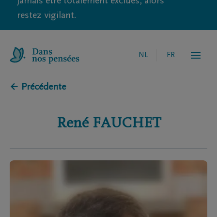
jamais être totalement exclues, alors
restez vigilant.
NL
FR
← Précédente
René
FAUCHET