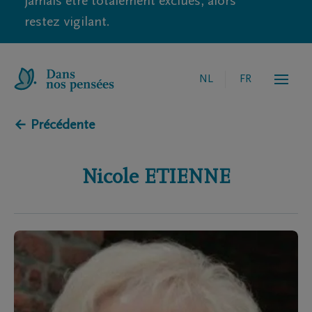
jamais être totalement exclues, alors
restez vigilant.
NL
FR
← Précédente
Nicole
ETIENNE