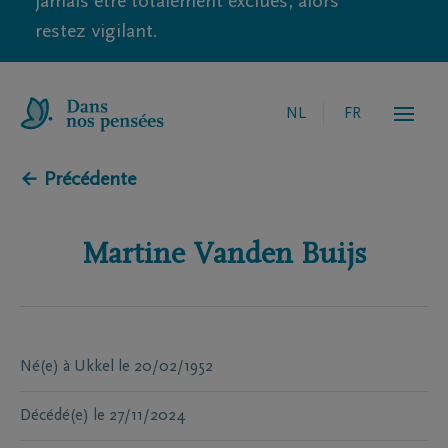
jamais être totalement exclues, alors
restez vigilant.
NL
FR
← Précédente
Martine
Vanden Buijs
Né(e) à
Ukkel
le
20/02/1952
Décédé(e)
le
27/11/2024