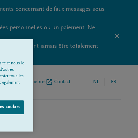
ments concernant de faux messages sous
nées personnelles ou un paiement. Ne
aude ne peuvent jamais être totalement
ite et nous le
d'autres
epter tous les
r de pompes funèbres
Contact
NL
FR
z également
les cookies