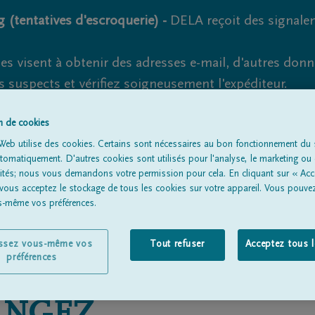
 (tentatives d'escroquerie) -
DELA reçoit des signale
es visent à obtenir des adresses e-mail, d'autres don
s suspects et vérifiez soigneusement l'expéditeur.
la. Cependant, les tentatives d'hameçonnage et de fr
on de cookies
Web utilise des cookies. Certains sont nécessaires au bon fonctionnement du s
omatiquement. D'autres cookies sont utilisés pour l'analyse, le marketing ou 
lités; nous vous demandons votre permission pour cela. En cliquant sur « Acc
Tous les avis de décès
À propos de nous
Entrepreneu
 vous acceptez le stockage de tous les cookies sur votre appareil. Vous pouve
us-même vos préférences.
issez vous-même vos
Tout refuser
Acceptez tous 
préférences