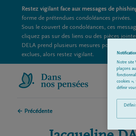
Restez vigilant face aux messages de phishing
forme de prétendues condoléances privées.
Sous le couvert de condoléances, ces messag
cliquez pas sur des liens ou des pièces jointe
DELA prend plusieurs mesures pour éviter ce
Notificati
exclues, alors restez vigilant.
Notre site 
plaçons aut
fonctionna
cookies »,
définir vo
Défin
← Précédente