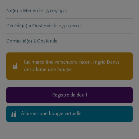
Né(e) à
Menen
le
17/06/1933
Décédé(e) à
Oostende
le
27/11/2014
Domicilié(e) à
Oostende
luc marcelline verschuere-facon, Ingrid Denys
ont allumé une bougie.
Registre de deuil
Allumer une bougie virtuelle