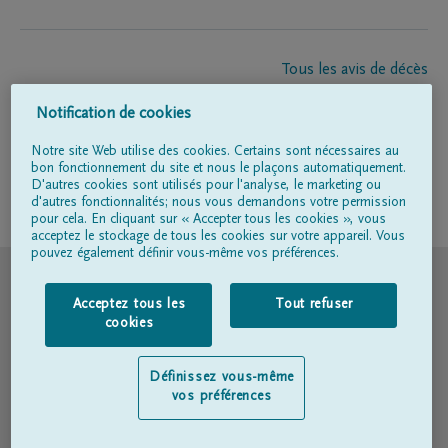
Tous les avis de décès
À propos de nous
Notification de cookies
Entrepreneur de pompes funèbres
Contact
Notre site Web utilise des cookies. Certains sont nécessaires au
bon fonctionnement du site et nous le plaçons automatiquement.
D'autres cookies sont utilisés pour l'analyse, le marketing ou
d'autres fonctionnalités; nous vous demandons votre permission
Suivez-nous sur
pour cela. En cliquant sur « Accepter tous les cookies », vous
acceptez le stockage de tous les cookies sur votre appareil. Vous
pouvez également définir vous-même vos préférences.
© DELA
Acceptez tous les
Tout refuser
Conditions d'utilisation
cookies
Déclaration relative à la vie privée
Définissez vous-même
vos préférences
Déclaration d’accessibilité
Politique en matière de cookies