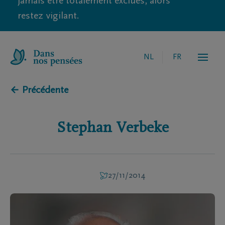
jamais être totalement exclues, alors
restez vigilant.
NL
FR
← Précédente
Stephan
Verbeke
27/11/2014