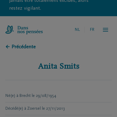
jamais être totalement exclues, alors
restez vigilant.
NL
FR
← Précédente
Anita
Smits
Né(e) à
Brecht
le
29/08/1954
Décédé(e) à
Zoersel
le
27/11/2013