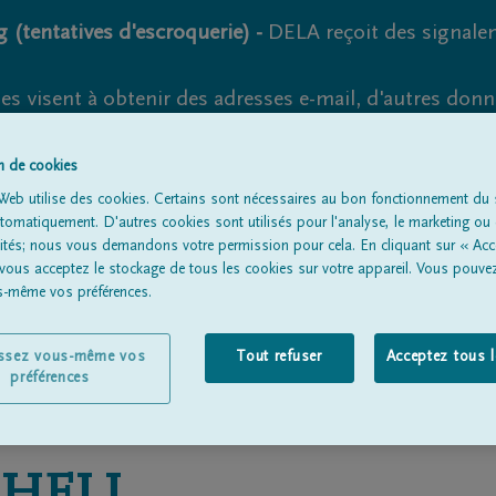
 (tentatives d'escroquerie) -
DELA reçoit des signale
es visent à obtenir des adresses e-mail, d'autres don
s suspects et vérifiez soigneusement l'expéditeur.
la. Cependant, les tentatives d'hameçonnage et de fr
on de cookies
Web utilise des cookies. Certains sont nécessaires au bon fonctionnement du s
omatiquement. D'autres cookies sont utilisés pour l'analyse, le marketing ou 
lités; nous vous demandons votre permission pour cela. En cliquant sur « Acc
 vous acceptez le stockage de tous les cookies sur votre appareil. Vous pouve
Tous les avis de décès
À propos de nous
Entrepreneu
us-même vos préférences.
issez vous-même vos
Tout refuser
Acceptez tous 
préférences