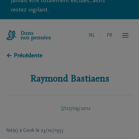
jamais être totalement exclues, alors
restez vigilant.
NL
FR
← Précédente
Raymond
Bastiaens
27/09/2012
Né(e) à
Genk
le
23/10/1953