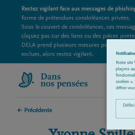
Restez vigilant face aux messages de phishing
forme de prétendues condoléances privées.
Sous le couvert de condoléances, ces messag
cliquez pas sur des liens ou des pièces jointe
DELA prend plusieurs mesures pour éviter ce
exclues, alors restez vigilant.
Notificati
Notre site 
plaçons aut
fonctionna
cookies »,
définir vo
Défin
← Précédente