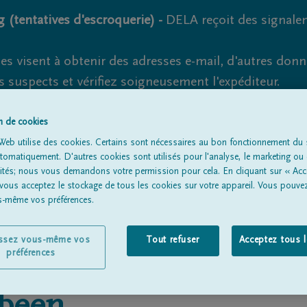
 (tentatives d'escroquerie) -
DELA reçoit des signale
es visent à obtenir des adresses e-mail, d'autres don
s suspects et vérifiez soigneusement l'expéditeur.
la. Cependant, les tentatives d'hameçonnage et de fr
on de cookies
Web utilise des cookies. Certains sont nécessaires au bon fonctionnement du s
omatiquement. D'autres cookies sont utilisés pour l'analyse, le marketing ou 
lités; nous vous demandons votre permission pour cela. En cliquant sur « Acc
Tous les avis de décès
À propos de nous
Entrepreneu
 vous acceptez le stockage de tous les cookies sur votre appareil. Vous pouve
us-même vos préférences.
issez vous-même vos
Tout refuser
Acceptez tous 
préférences