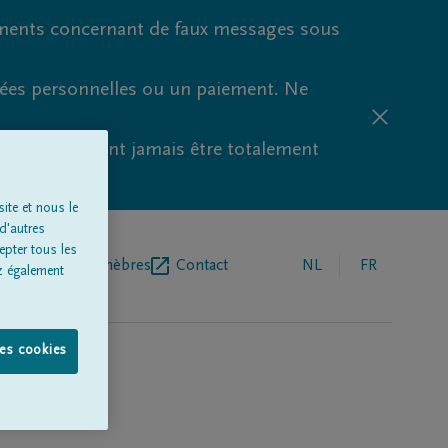
ments concernant de faux messages sous
nées personnelles ou un paiement. Ne
aude ne peuvent jamais être totalement
ite et nous le
d'autres
epter tous les
r de pompes funèbres
Contact
NL
FR
z également
les cookies