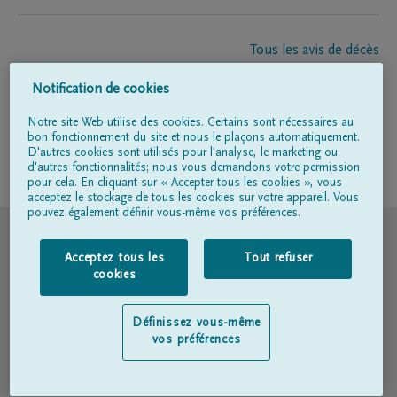
Tous les avis de décès
À propos de nous
Notification de cookies
Entrepreneur de pompes funèbres
Contact
Notre site Web utilise des cookies. Certains sont nécessaires au
bon fonctionnement du site et nous le plaçons automatiquement.
D'autres cookies sont utilisés pour l'analyse, le marketing ou
d'autres fonctionnalités; nous vous demandons votre permission
Suivez-nous sur
pour cela. En cliquant sur « Accepter tous les cookies », vous
acceptez le stockage de tous les cookies sur votre appareil. Vous
pouvez également définir vous-même vos préférences.
© DELA
Acceptez tous les
Tout refuser
Conditions d'utilisation
cookies
Déclaration relative à la vie privée
Définissez vous-même
vos préférences
Déclaration d’accessibilité
Politique en matière de cookies