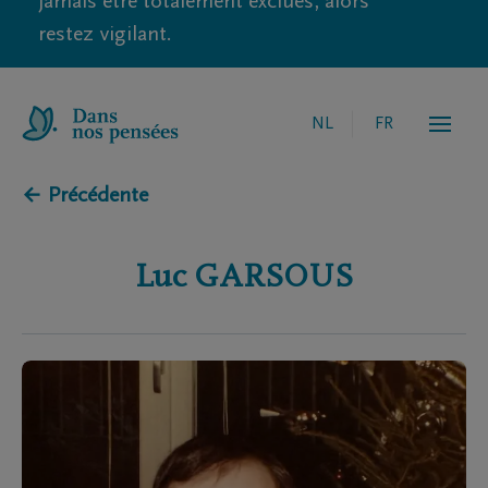
jamais être totalement exclues, alors
restez vigilant.
NL
FR
← Précédente
Luc
GARSOUS