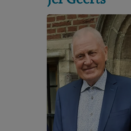
Jef
Geerts