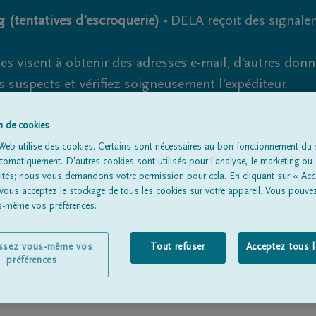
 (tentatives d'escroquerie) -
DELA reçoit des signale
es visent à obtenir des adresses e-mail, d'autres don
s suspects et vérifiez soigneusement l'expéditeur.
la. Cependant, les tentatives d'hameçonnage et de fr
on de cookies
Web utilise des cookies. Certains sont nécessaires au bon fonctionnement du s
omatiquement. D'autres cookies sont utilisés pour l'analyse, le marketing ou 
lités; nous vous demandons votre permission pour cela. En cliquant sur « Acc
Tous les avis de décès
À propos de nous
Entrepreneu
 vous acceptez le stockage de tous les cookies sur votre appareil. Vous pouve
us-même vos préférences.
issez vous-même vos
Tout refuser
Acceptez tous 
préférences