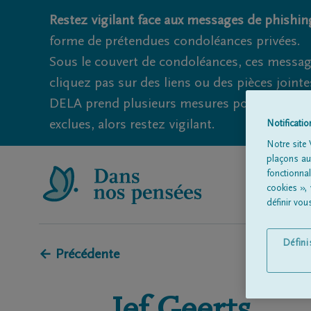
Restez vigilant face aux messages de phishing
forme de prétendues condoléances privées.
Sous le couvert de condoléances, ces messag
cliquez pas sur des liens ou des pièces jointe
DELA prend plusieurs mesures pour éviter ce
exclues, alors restez vigilant.
Notificati
Notre site 
plaçons aut
fonctionna
cookies »,
définir vo
Défin
← Précédente