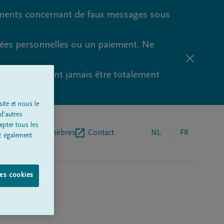
ments concernant de faux messages sous
nées personnelles ou un paiement. Ne
aude ne peuvent jamais être totalement
ite et nous le
d'autres
epter tous les
r de pompes funèbres
Contact
NL
FR
z également
les cookies