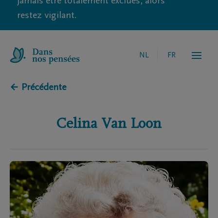
jamais être totalement exclues, alors
restez vigilant.
NL
FR
← Précédente
Celina
Van Loon