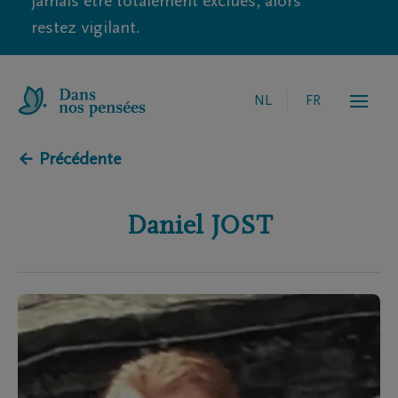
jamais être totalement exclues, alors
restez vigilant.
NL
FR
← Précédente
Daniel
JOST