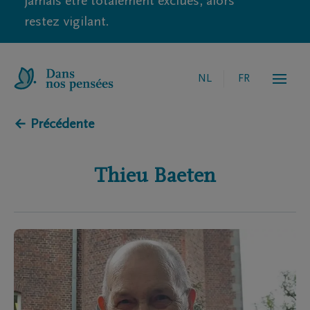
jamais être totalement exclues, alors
restez vigilant.
NL
FR
← Précédente
Thieu
Baeten