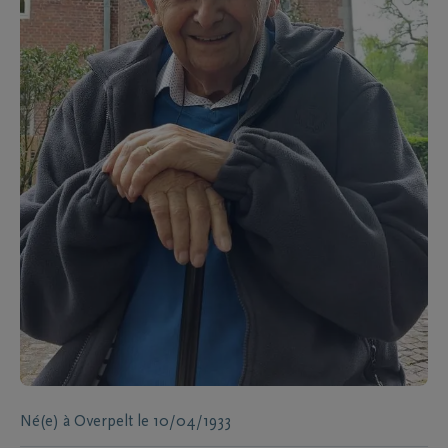
Né(e) à
Overpelt
le
10/04/1933