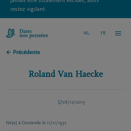
jamais être totalement exclues, alors
restez vigilant.
NL
FR
← Précédente
Roland
Van Haecke
26/12/2013
Né(e) à
Oostende
le
11/11/1932