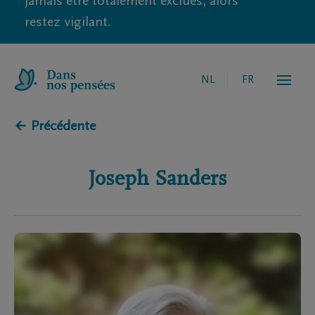
jamais être totalement exclues, alors
restez vigilant.
NL
FR
← Précédente
Joseph
Sanders