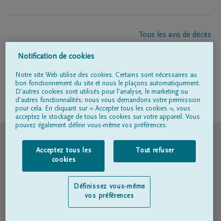
Tous les avis de décès
À propos de nous
Notification de cookies
Entrepreneur de pompes funèbres
Contact
Notre site Web utilise des cookies. Certains sont nécessaires au
bon fonctionnement du site et nous le plaçons automatiquement.
D'autres cookies sont utilisés pour l'analyse, le marketing ou
d'autres fonctionnalités; nous vous demandons votre permission
Suivez-nous sur
pour cela. En cliquant sur « Accepter tous les cookies », vous
acceptez le stockage de tous les cookies sur votre appareil. Vous
pouvez également définir vous-même vos préférences.
© DELA
Acceptez tous les
Tout refuser
Conditions d'utilisation
cookies
Déclaration relative à la vie privée
Définissez vous-même
vos préférences
Déclaration d’accessibilité
Politique en matière de cookies