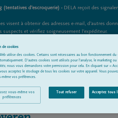
 (tentatives d'escroquerie) -
DELA reçoit des signale
es visent à obtenir des adresses e-mail, d'autres don
s suspects et vérifiez soigneusement l'expéditeur.
la. Cependant, les tentatives d'hameçonnage et de fr
on de cookies
Web utilise des cookies. Certains sont nécessaires au bon fonctionnement du s
omatiquement. D'autres cookies sont utilisés pour l'analyse, le marketing ou 
lités; nous vous demandons votre permission pour cela. En cliquant sur « Acc
Tous les avis de décès
À propos de nous
Entrepreneu
 vous acceptez le stockage de tous les cookies sur votre appareil. Vous pouve
us-même vos préférences.
issez vous-même vos
Tout refuser
Acceptez tous 
préférences