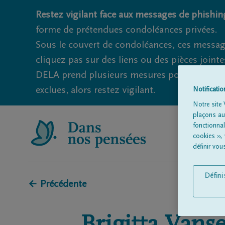
Restez vigilant face aux messages de phishing
forme de prétendues condoléances privées.
Sous le couvert de condoléances, ces messag
cliquez pas sur des liens ou des pièces jointe
DELA prend plusieurs mesures pour éviter ce
exclues, alors restez vigilant.
Notificati
Notre site 
plaçons aut
fonctionna
cookies »,
définir vo
Défin
← Précédente