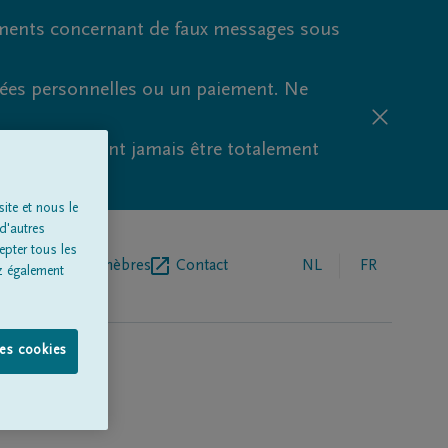
ments concernant de faux messages sous
nées personnelles ou un paiement. Ne
aude ne peuvent jamais être totalement
ite et nous le
d'autres
epter tous les
r de pompes funèbres
Contact
NL
FR
z également
les cookies