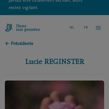
jamais être totalement exclues, alors
restez vigilant.
NL
FR
← Précédente
Lucie
REGINSTER