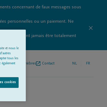
ments concernant de faux messages sous
nées personnelles ou un paiement. Ne
aude ne peuvent jamais être totalement
ite et nous le
d'autres
epter tous les
r de pompes funèbres
Contact
NL
FR
z également
les cookies