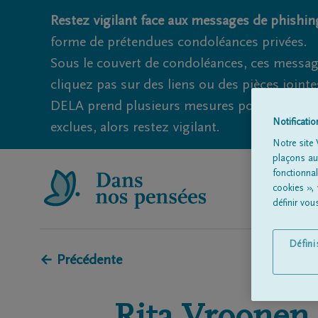
Restez vigilant face aux messages de phishing
forme de prétendues condoléances privées.
Sous le couvert de condoléances, ces messag
cliquez pas sur des liens ou des pièces jointe
DELA prend plusieurs mesures pour éviter ce
Notificati
exclues, alors restez vigilant.
Notre site 
plaçons aut
fonctionna
cookies »,
définir vo
Défin
← Précédente