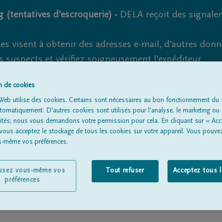
 (tentatives d'escroquerie) -
DELA reçoit des signale
es visent à obtenir des adresses e-mail, d'autres don
s suspects et vérifiez soigneusement l'expéditeur.
la. Cependant, les tentatives d'hameçonnage et de fr
on de cookies
Web utilise des cookies. Certains sont nécessaires au bon fonctionnement du s
omatiquement. D'autres cookies sont utilisés pour l'analyse, le marketing ou 
lités; nous vous demandons votre permission pour cela. En cliquant sur « Acc
Tous les avis de décès
À propos de nous
Entrepreneu
 vous acceptez le stockage de tous les cookies sur votre appareil. Vous pouve
us-même vos préférences.
issez vous-même vos
Tout refuser
Acceptez tous 
préférences