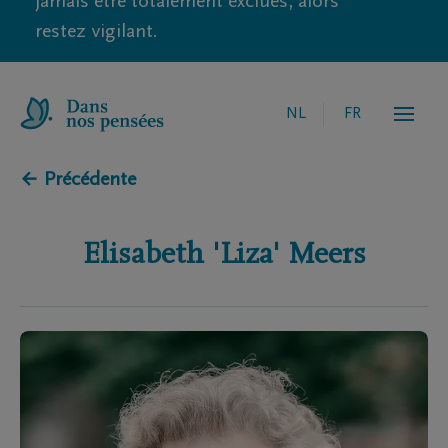
jamais être totalement exclues, alors
restez vigilant.
NL
FR
← Précédente
Elisabeth 'Liza'
Meers