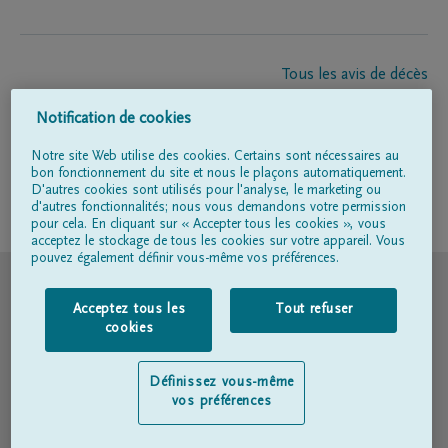
Tous les avis de décès
À propos de nous
Notification de cookies
Entrepreneur de pompes funèbres
Contact
Notre site Web utilise des cookies. Certains sont nécessaires au
bon fonctionnement du site et nous le plaçons automatiquement.
D'autres cookies sont utilisés pour l'analyse, le marketing ou
d'autres fonctionnalités; nous vous demandons votre permission
Suivez-nous sur
pour cela. En cliquant sur « Accepter tous les cookies », vous
acceptez le stockage de tous les cookies sur votre appareil. Vous
pouvez également définir vous-même vos préférences.
© DELA
Acceptez tous les
Tout refuser
Conditions d'utilisation
cookies
Déclaration relative à la vie privée
Définissez vous-même
vos préférences
Déclaration d’accessibilité