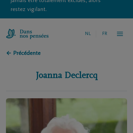
jamais être totalement exclues, alors
restez vigilant.
NL
FR
← Précédente
Joanna
Declercq