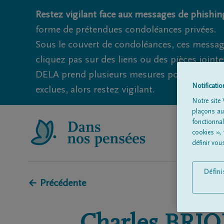
Restez vigilant face aux messages de phishing
forme de prétendues condoléances privées.
Sous le couvert de condoléances, ces messag
cliquez pas sur des liens ou des pièces jointe
DELA prend plusieurs mesures pour éviter ce
Notificati
exclues, alors restez vigilant.
Notre site 
plaçons aut
fonctionna
cookies »,
définir vo
Défin
← Précédente