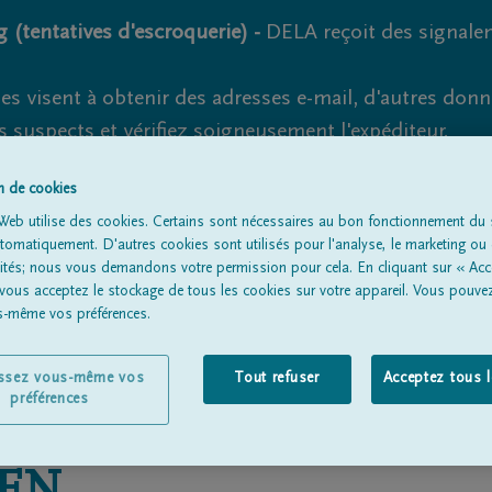
 (tentatives d'escroquerie) -
DELA reçoit des signale
es visent à obtenir des adresses e-mail, d'autres don
s suspects et vérifiez soigneusement l'expéditeur.
la. Cependant, les tentatives d'hameçonnage et de fr
on de cookies
Web utilise des cookies. Certains sont nécessaires au bon fonctionnement du s
omatiquement. D'autres cookies sont utilisés pour l'analyse, le marketing ou 
lités; nous vous demandons votre permission pour cela. En cliquant sur « Acc
Tous les avis de décès
À propos de nous
Entrepreneu
 vous acceptez le stockage de tous les cookies sur votre appareil. Vous pouve
us-même vos préférences.
issez vous-même vos
Tout refuser
Acceptez tous 
préférences