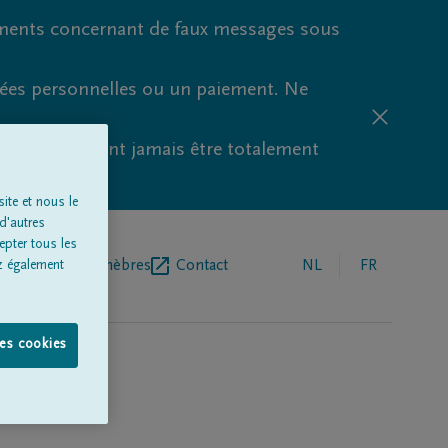
ments concernant de faux messages sous
nées personnelles ou un paiement. Ne
aude ne peuvent jamais être totalement
ite et nous le
d'autres
epter tous les
r de pompes funèbres
Contact
NL
FR
z également
les cookies