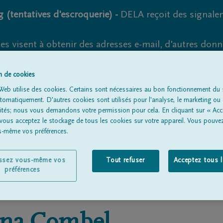
 (tentatives d'escroquerie) -
DELA reçoit des signale
es visent à obtenir des adresses e-mail, d'autres don
s suspects et vérifiez soigneusement l'expéditeur.
la. Cependant, les tentatives d'hameçonnage et de fr
on de cookies
Web utilise des cookies. Certains sont nécessaires au bon fonctionnement du s
omatiquement. D'autres cookies sont utilisés pour l'analyse, le marketing ou 
lités; nous vous demandons votre permission pour cela. En cliquant sur « Acc
 vous acceptez le stockage de tous les cookies sur votre appareil. Vous pouve
Tous les avis de décès
À propos de nous
Entrepreneu
us-même vos préférences.
issez vous-même vos
Tout refuser
Acceptez tous 
préférences