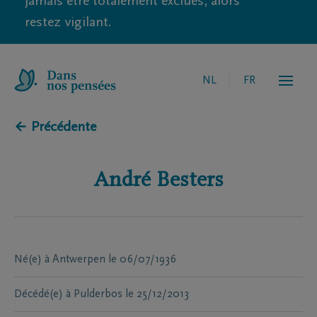
jamais être totalement exclues, alors
restez vigilant.
NL
FR
← Précédente
André
Besters
Né(e) à
Antwerpen
le
06/07/1936
Décédé(e) à
Pulderbos
le
25/12/2013