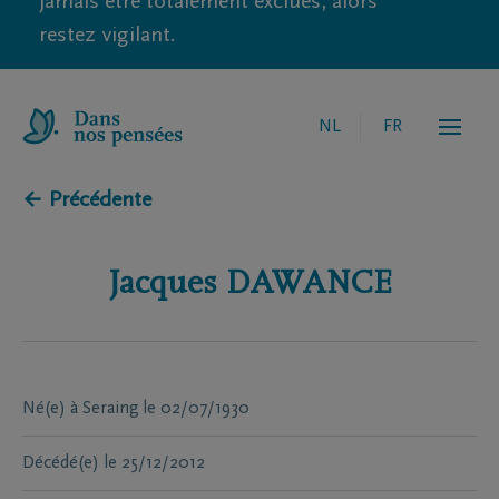
jamais être totalement exclues, alors
restez vigilant.
NL
FR
← Précédente
Jacques
DAWANCE
Né(e) à
Seraing
le
02/07/1930
Décédé(e)
le
25/12/2012