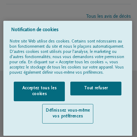
Tous les avis de décès
À propos de nous
Notification de cookies
Entrepreneur de pompes funèbres
Contact
Notre site Web utilise des cookies. Certains sont nécessaires au
bon fonctionnement du site et nous le plaçons automatiquement.
D'autres cookies sont utilisés pour l'analyse, le marketing ou
d'autres fonctionnalités; nous vous demandons votre permission
Suivez-nous sur
pour cela. En cliquant sur « Accepter tous les cookies », vous
acceptez le stockage de tous les cookies sur votre appareil. Vous
pouvez également définir vous-même vos préférences.
© DELA
Acceptez tous les
Tout refuser
Conditions d'utilisation
cookies
Déclaration relative à la vie privée
Définissez vous-même
vos préférences
Déclaration d’accessibilité
Politique en matière de cookies