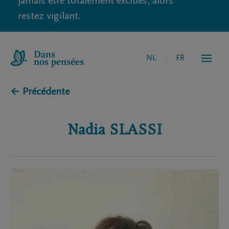
jamais être totalement exclues, alors
restez vigilant.
NL
FR
← Précédente
Nadia
SLASSI