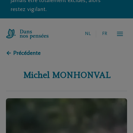
jamais être totalement exclues, alors
restez vigilant.
NL
FR
← Précédente
Michel
MONHONVAL