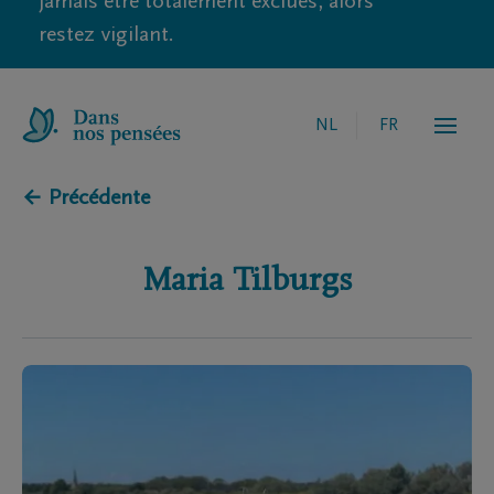
jamais être totalement exclues, alors
restez vigilant.
NL
FR
← Précédente
Maria
Tilburgs