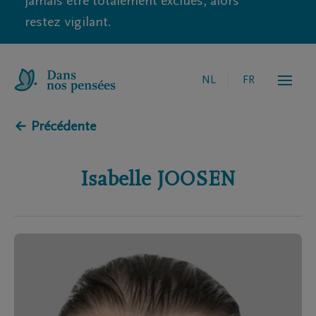
jamais être totalement exclues, alors
restez vigilant.
NL
FR
← Précédente
Isabelle
JOOSEN