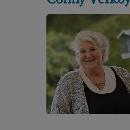
Conny
Verko