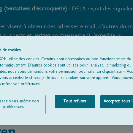
 (tentatives d'escroquerie) -
DELA reçoit des signale
es visent à obtenir des adresses e-mail, d'autres don
s suspects et vérifiez soigneusement l'expéditeur.
la. Cependant, les tentatives d'hameçonnage et de fr
on de cookies
Web utilise des cookies. Certains sont nécessaires au bon fonctionnement du s
omatiquement. D'autres cookies sont utilisés pour l'analyse, le marketing ou 
lités; nous vous demandons votre permission pour cela. En cliquant sur « Acc
 vous acceptez le stockage de tous les cookies sur votre appareil. Vous pouve
Tous les avis de décès
À propos de nous
Entrepreneu
us-même vos préférences.
issez vous-même vos
Tout refuser
Acceptez tous 
préférences