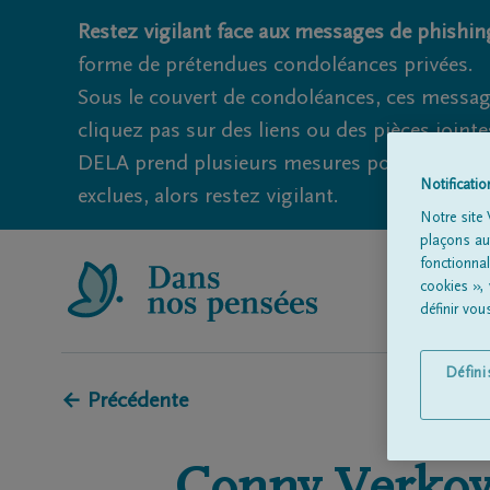
Restez vigilant face aux messages de phishing
forme de prétendues condoléances privées.
Sous le couvert de condoléances, ces messag
cliquez pas sur des liens ou des pièces jointe
DELA prend plusieurs mesures pour éviter ce
Notificati
exclues, alors restez vigilant.
Notre site 
plaçons aut
fonctionna
cookies »,
définir vo
Défin
← Précédente