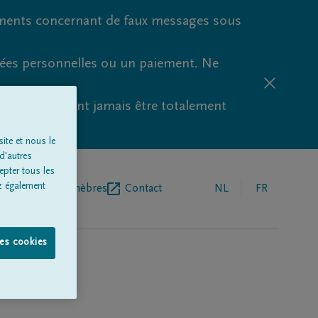
ments concernant de faux messages sous
nées personnelles ou un paiement. Ne
aude ne peuvent jamais être totalement
ite et nous le
d'autres
epter tous les
z également
r de pompes funèbres
Contact
NL
FR
les cookies