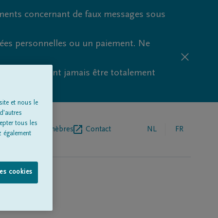
ments concernant de faux messages sous
nées personnelles ou un paiement. Ne
aude ne peuvent jamais être totalement
ite et nous le
d'autres
epter tous les
r de pompes funèbres
Contact
NL
FR
z également
les cookies