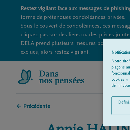
Restez vigilant face aux messages de phishing
forme de prétendues condoléances privées.
Sous le couvert de condoléances, ces messag
cliquez pas sur des liens ou des pièces jointe
DELA prend plusieurs mesures pour éviter ce
exclues, alors restez vigilant.
Notificati
Notre site 
plaçons aut
fonctionna
cookies »,
définir vo
Défin
← Précédente