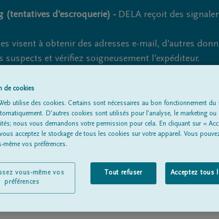
 (tentatives d'escroquerie) -
DELA reçoit des signale
es visent à obtenir des adresses e-mail, d'autres don
s suspects et vérifiez soigneusement l'expéditeur.
la. Cependant, les tentatives d'hameçonnage et de fr
on de cookies
Web utilise des cookies. Certains sont nécessaires au bon fonctionnement du s
omatiquement. D'autres cookies sont utilisés pour l'analyse, le marketing ou 
lités; nous vous demandons votre permission pour cela. En cliquant sur « Acc
Tous les avis de décès
À propos de nous
Entrepreneu
 vous acceptez le stockage de tous les cookies sur votre appareil. Vous pouve
us-même vos préférences.
issez vous-même vos
Tout refuser
Acceptez tous 
préférences