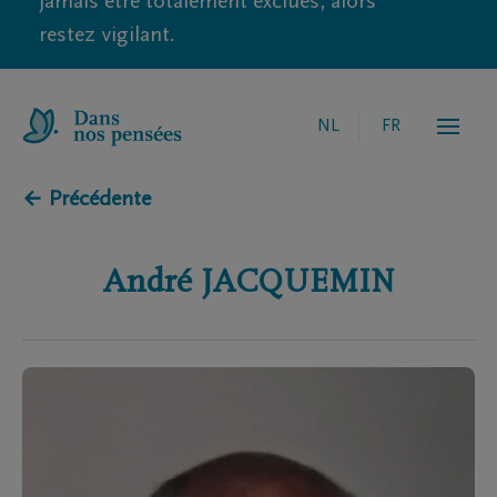
jamais être totalement exclues, alors
restez vigilant.
NL
FR
← Précédente
André
JACQUEMIN