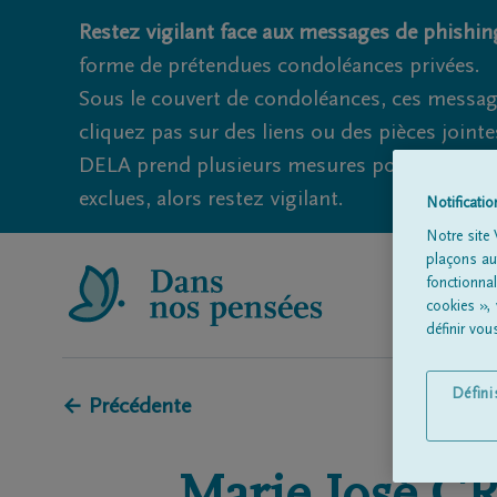
Restez vigilant face aux messages de phishing
forme de prétendues condoléances privées.
Sous le couvert de condoléances, ces messag
cliquez pas sur des liens ou des pièces jointe
DELA prend plusieurs mesures pour éviter ce
exclues, alors restez vigilant.
Notificati
Notre site 
plaçons aut
fonctionna
cookies »,
définir vo
Défin
← Précédente