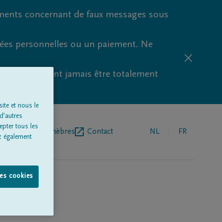
ments concernant de faux messages sous
nées personnelles ou un paiement. Ne
aude ne peuvent jamais être totalement
ite et nous le
d'autres
epter tous les
r de pompes funèbres
Contact
NL
FR
z également
les cookies