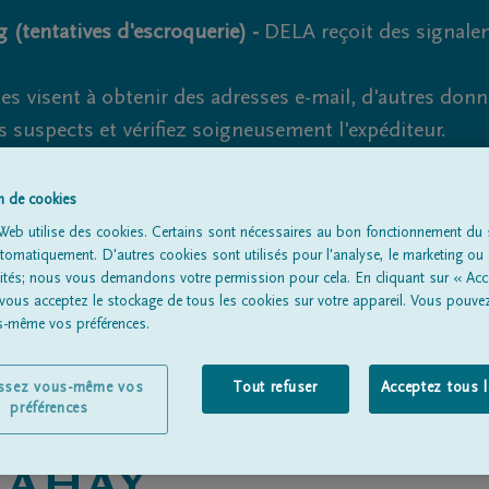
 (tentatives d'escroquerie) -
DELA reçoit des signale
es visent à obtenir des adresses e-mail, d'autres don
s suspects et vérifiez soigneusement l'expéditeur.
la. Cependant, les tentatives d'hameçonnage et de fr
on de cookies
Web utilise des cookies. Certains sont nécessaires au bon fonctionnement du s
omatiquement. D'autres cookies sont utilisés pour l'analyse, le marketing ou 
lités; nous vous demandons votre permission pour cela. En cliquant sur « Acc
Tous les avis de décès
À propos de nous
Entrepreneu
 vous acceptez le stockage de tous les cookies sur votre appareil. Vous pouve
us-même vos préférences.
issez vous-même vos
Tout refuser
Acceptez tous 
préférences