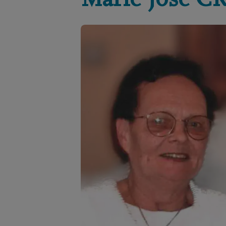
Marie José
C