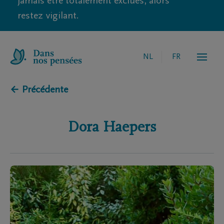
jamais être totalement exclues, alors
restez vigilant.
NL
FR
← Précédente
Dora
Haepers