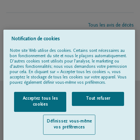
Tous les avis de décès
À propos de nous
Notification de cookies
Entrepreneur de pompes funèbres
Contact
Notre site Web utilise des cookies. Certains sont nécessaires au
bon fonctionnement du site et nous le plaçons automatiquement.
D'autres cookies sont utilisés pour l'analyse, le marketing ou
d'autres fonctionnalités; nous vous demandons votre permission
Suivez-nous sur
pour cela. En cliquant sur « Accepter tous les cookies », vous
acceptez le stockage de tous les cookies sur votre appareil. Vous
pouvez également définir vous-même vos préférences.
© DELA
Acceptez tous les
Tout refuser
Conditions d'utilisation
cookies
Déclaration relative à la vie privée
Définissez vous-même
vos préférences
Déclaration d’accessibilité