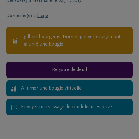
Décédé(e) à
Hermalle
le
24/11/2017
Domicilié(e) à
Liege
gilbert bourgeois, Dominique Verbruggen
ont
allumé une bougie.
Registre de deuil
Allumer une bougie virtuelle
Envoyer un message de condoléances privé