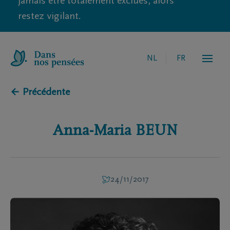
jamais être totalement exclues, alors
restez vigilant.
NL
FR
← Précédente
Anna-Maria
BEUN
24/11/2017