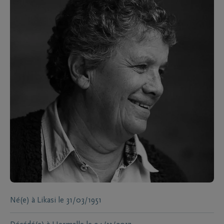
Né(e) à
Likasi
le
31/03/1951