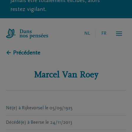
jamais être totalement exclues, alors
restez vigilant.
NL
FR
← Précédente
Marcel
Van Roey
Né(e) à
Rijkevorsel
le
05/09/1925
Décédé(e) à
Beerse
le
24/11/2013