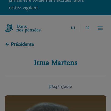
jamais être totalement exclues, alors
restez vigilant.
NL
FR
← Précédente
Irma
Martens
24/11/2012