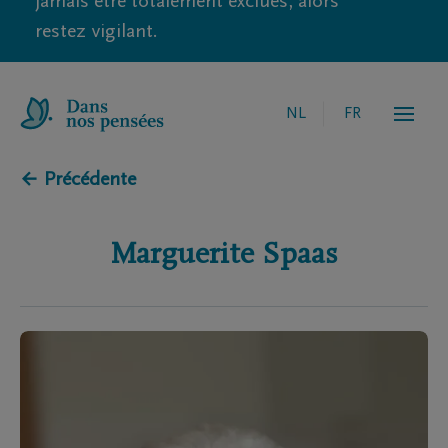
jamais être totalement exclues, alors
restez vigilant.
NL
FR
← Précédente
Marguerite
Spaas