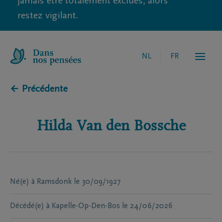
jamais être totalement exclues, alors
restez vigilant.
NL
FR
← Précédente
Hilda
Van den Bossche
Né(e) à
Ramsdonk
le
30/09/1927
Décédé(e) à
Kapelle-Op-Den-Bos
le
24/06/2026