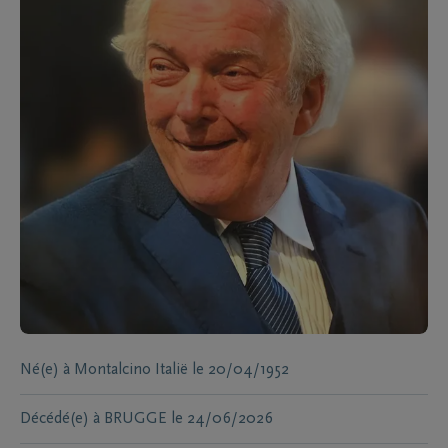
Né(e) à
Montalcino Italië
le
20/04/1952
Décédé(e) à
BRUGGE
le
24/06/2026