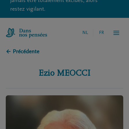
jamais être totalement exclues, alors
restez vigilant.
NL
FR
← Précédente
Ezio
MEOCCI